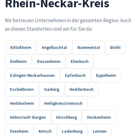
Rhein-Neckar-Kreis
Wir betreuen Unternehmen in der gesamten Region. Auch
an diesen Standorten sind wir für Sie da:
Altlußheim
Angelbachtal
Bammental
Brühl
Dielheim
Dossenheim
Eberbach
Edingen-Neckarhausen
Epfenbach
Eppelheim
Eschelbronn
Gaiberg
Heddesbach
Heddesheim
Heiligkreuzsteinach
Helmstadt-Bargen
Hirschberg
Hockenheim
Ilvesheim
Ketsch
Ladenburg
Leimen