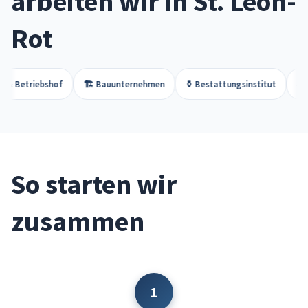
arbeiten wir in St. Leon-
Rot
hof
🏗️ Bauunternehmen
⚱️ Bestattungsinstitut
📚 Bibliothek
So starten wir
zusammen
1