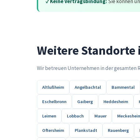
✓ Keine Vertragsbindung:
Sie können uns
Weitere Standorte
Wir betreuen Unternehmen in der gesamten Reg
Altlußheim
Angelbachtal
Bammental
Eschelbronn
Gaiberg
Heddesheim
Leimen
Lobbach
Mauer
Meckeshei
Oftersheim
Plankstadt
Rauenberg