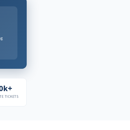
ng
0k+
TE TICKETS