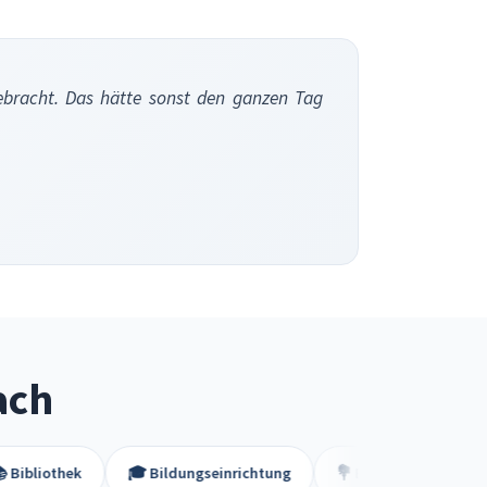
ebracht. Das hätte sonst den ganzen Tag
ach
ek
🎓 Bildungseinrichtung
💐 Blumenladen
🏢 Campi