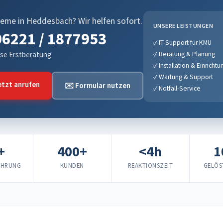
leme in Heddesbach? Wir helfen sofort.
UNSERE LEISTUNGEN
6221 / 1877953
✓ IT-Support für KMU
se Erstberatung
✓ Beratung & Planung
✓ Installation & Einrichtu
✓ Wartung & Support
tzt anrufen
✉️ Formular nutzen
✓ Notfall-Service
+
400+
<4h
1
AHRUNG
KUNDEN
REAKTIONSZEIT
GELÖS