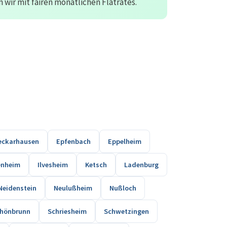
wir mit fairen monatlichen Flatrates.
eckarhausen
Epfenbach
Eppelheim
enheim
Ilvesheim
Ketsch
Ladenburg
Neidenstein
Neulußheim
Nußloch
hönbrunn
Schriesheim
Schwetzingen