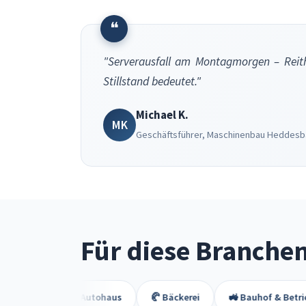
❝
"Serverausfall am Montagmorgen – Reith
Stillstand bedeutet."
Michael K.
MK
Geschäftsführer, Maschinenbau Heddesb
Für diese Branche
🏢 Autohaus
🥐 Bäckerei
🚜 Bauhof & Betriebshof