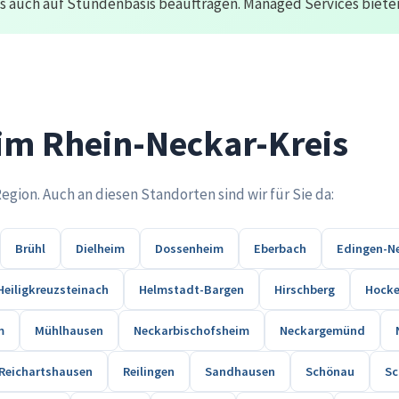
 auch auf Stundenbasis beauftragen. Managed Services bieten 
 im Rhein-Neckar-Kreis
ion. Auch an diesen Standorten sind wir für Sie da:
Brühl
Dielheim
Dossenheim
Eberbach
Edingen-N
Heiligkreuzsteinach
Helmstadt-Bargen
Hirschberg
Hock
m
Mühlhausen
Neckarbischofsheim
Neckargemünd
Reichartshausen
Reilingen
Sandhausen
Schönau
Sc