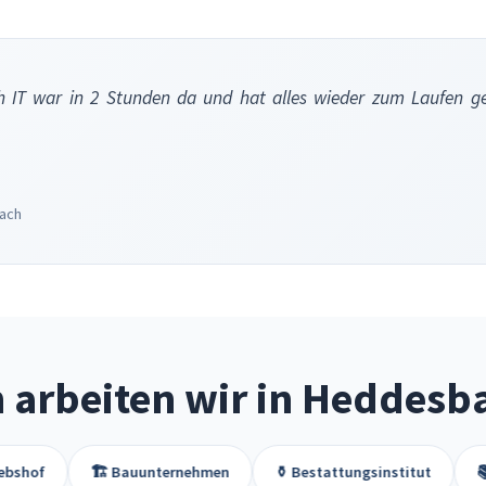
 IT war in 2 Stunden da und hat alles wieder zum Laufen g
ach
n arbeiten wir in Heddesb
🏗️ Bauunternehmen
⚱️ Bestattungsinstitut
📚 Biblioth