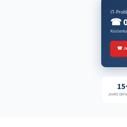
IT-Prob
☎ 0
Kostenlo
☎ Je
15
JAHRE ERF