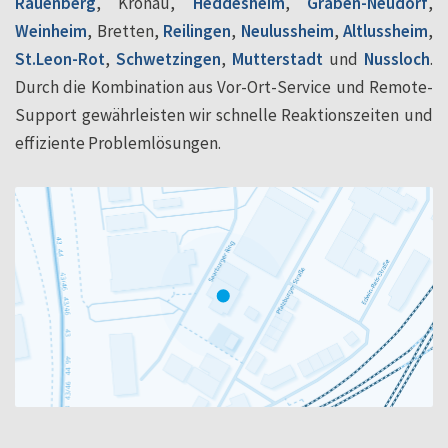
Rauenberg
, Kronau,
Heddesheim
,
Graben-Neudorf
,
Weinheim
, Bretten,
Reilingen
,
Neulussheim
,
Altlussheim
,
St.Leon-Rot
,
Schwetzingen
,
Mutterstadt
und
Nussloch
.
Durch die Kombination aus Vor-Ort-Service und Remote-
Support gewährleisten wir schnelle Reaktionszeiten und
effiziente Problemlösungen.