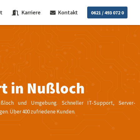
t
Karriere
Kontakt
0621 / 493 072 0
t in Nußloch
ußloch und Umgebung. Schneller IT-Support, Server-
gen. Über 400 zufriedene Kunden.