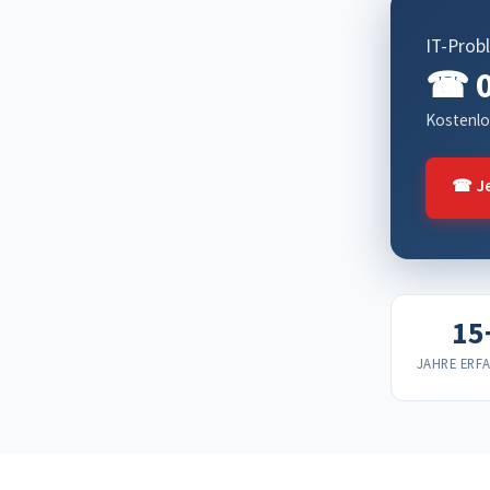
IT-Prob
☎ 0
Kostenlo
☎ Je
15
JAHRE ERF