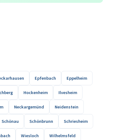
eckarhausen
Epfenbach
Eppelheim
schberg
Hockenheim
Ilvesheim
im
Neckargemünd
Neidenstein
Schönau
Schönbrunn
Schriesheim
nbach
Wiesloch
Wilhelmsfeld