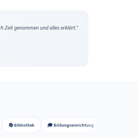
h Zeit genommen und alles erklärt."
othek
🎓 Bildungseinrichtung
💐 Blumenladen
🏢 Ca