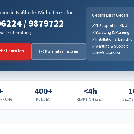
leme in Nußloch? Wir helfen sofort.
UNSERE LEISTUNGEN
6224 / 9879722
✓ IT-Support für KMU
se Erstberatung
✓ Beratung & Planung
✓ Installation & Einrichtu
✓ Wartung & Support
tzt anrufen
✉️ Formular nutzen
✓ Notfall-Service
+
400+
<4h
1
AHRUNG
KUNDEN
REAKTIONSZEIT
GELÖS