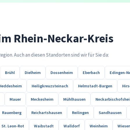
 im Rhein-Neckar-Kreis
ion. Auch an diesen Standorten sind wir für Sie da:
Brühl
Dielheim
Dossenheim
Eberbach
Edingen-N
Heddesheim
Heiligkreuzsteinach
Helmstadt-Bargen
Hir
Mauer
Meckesheim
Mühlhausen
Neckarbischofshe
Rauenberg
Reichartshausen
Reilingen
Sandhausen
St. Leon-Rot
Waibstadt
Walldorf
Weinheim
Wiese