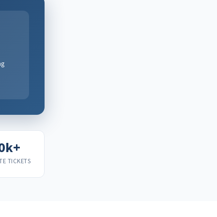
ng
0k+
TE TICKETS