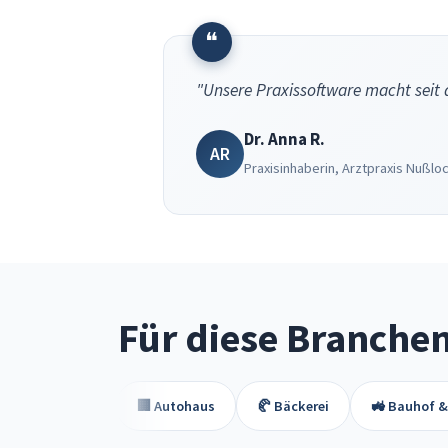
❝
"Unsere Praxissoftware macht seit 
Dr. Anna R.
AR
Praxisinhaberin, Arztpraxis Nußlo
Für diese Branchen
xis
🏢 Autohaus
🥐 Bäckerei
🚜 Bauhof & Betriebshof