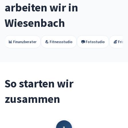
arbeiten wir in
Wiesenbach
nanzberater
💪 Fitnessstudio
📷 Fotostudio
💇 Friseursalon
So starten wir
zusammen