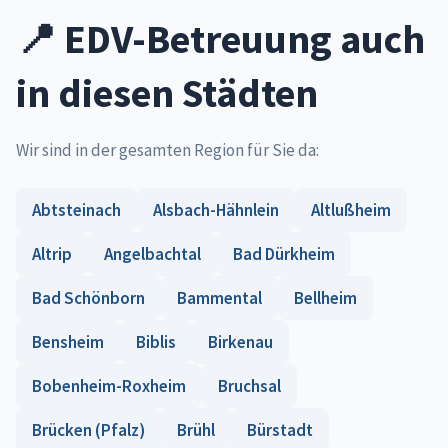
📍 EDV-Betreuung auch
in diesen Städten
Wir sind in der gesamten Region für Sie da:
Abtsteinach
Alsbach-Hähnlein
Altlußheim
Altrip
Angelbachtal
Bad Dürkheim
Bad Schönborn
Bammental
Bellheim
Bensheim
Biblis
Birkenau
Bobenheim-Roxheim
Bruchsal
Brücken (Pfalz)
Brühl
Bürstadt