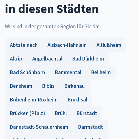
in diesen Städten
Wir sind in der gesamten Region für Sie da:
Abtsteinach
Alsbach-Hähnlein
Altlußheim
Altrip
Angelbachtal
Bad Dürkheim
Bad Schönborn
Bammental
Bellheim
Bensheim
Biblis
Birkenau
Bobenheim-Roxheim
Bruchsal
Brücken (Pfalz)
Brühl
Bürstadt
Dannstadt-Schauernheim
Darmstadt