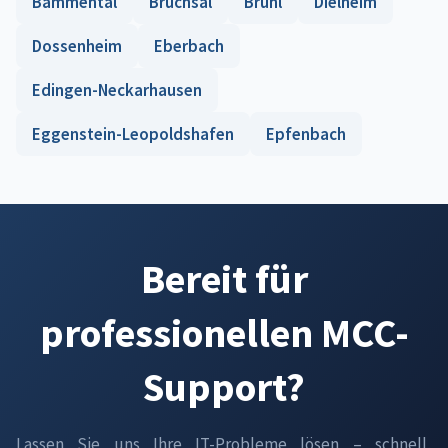
Bammental
Bruchsal
Brühl
Dielheim
Dossenheim
Eberbach
Edingen-Neckarhausen
Eggenstein-Leopoldshafen
Epfenbach
Bereit für
professionellen MCC-
Support?
Lassen Sie uns Ihre IT-Probleme lösen – schnell,