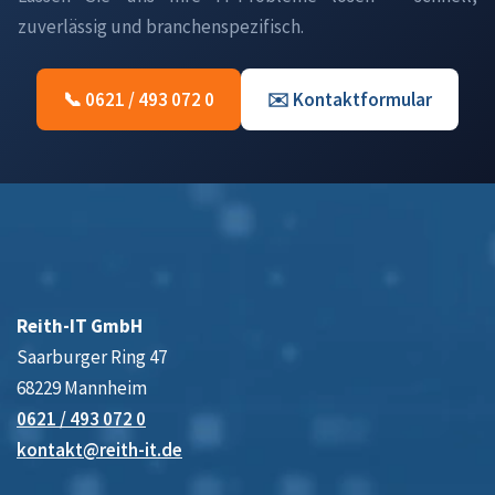
zuverlässig und branchenspezifisch.
📞 0621 / 493 072 0
✉️ Kontaktformular
Reith-IT GmbH
Saarburger Ring 47
68229 Mannheim
0621 / 493 072 0
kontakt@reith-it.de