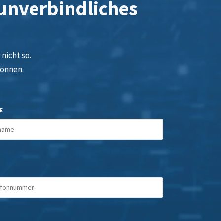
 unverbindliches
nicht so.
können.
E