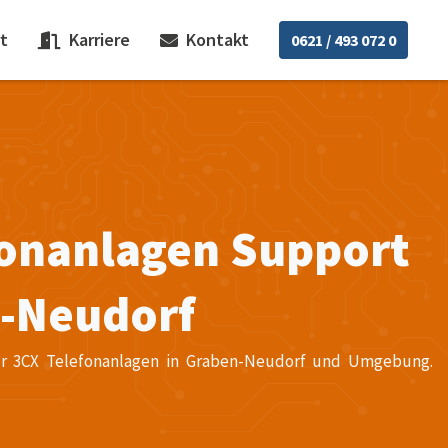
t
Karriere
Kontakt
0621 / 493 072 0
fonanlagen Support
n-Neudorf
 für 3CX Telefonanlagen in Graben-Neudorf und Umgebung.