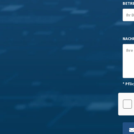
BETR
NACHR
* Pfli