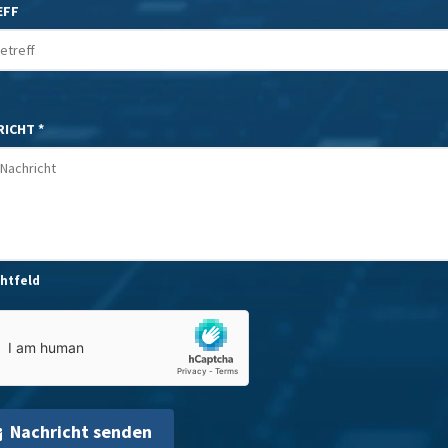
EFF
ICHT *
chtfeld
Nachricht senden