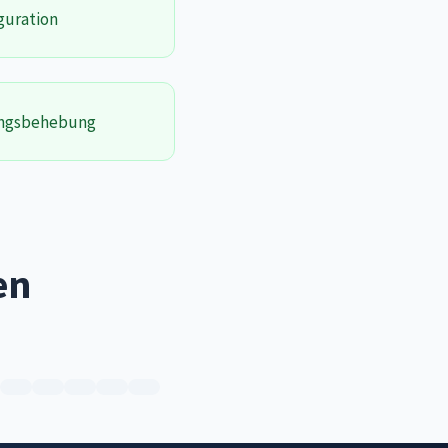
guration
ungsbehebung
en