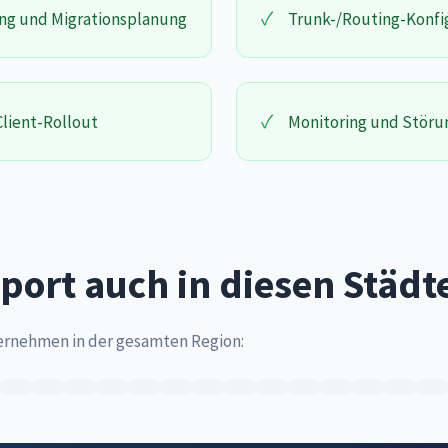
✓
ng und Migrationsplanung
Trunk-/Routing-Konfi
✓
lient-Rollout
Monitoring und Stör
port auch in diesen Städt
ernehmen in der gesamten Region: