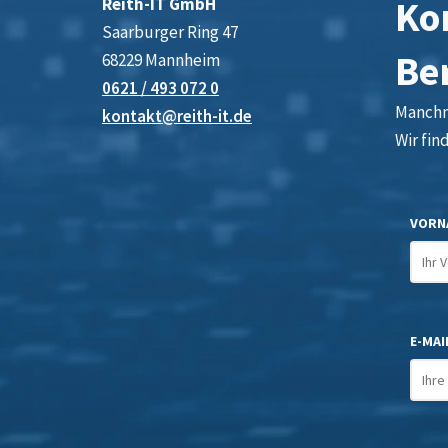
Kon
Reith-IT GmbH
Saarburger Ring 47
Be
68229 Mannheim
0621 / 493 072 0
Manchma
kontakt@reith-it.de
Wir fin
VORN
E-MAIL