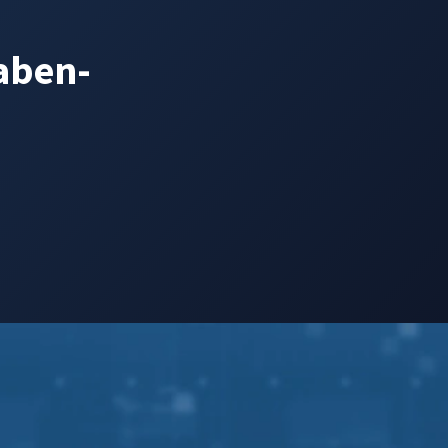
raben-