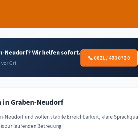
n-Neudorf? Wir helfen sofort.
📞 0621 / 493 072 0
 vor Ort.
n in Graben-Neudorf
n-Neudorf und wollen stabile Erreichbarkeit, klare Sprachqua
bis zur laufenden Betreuung.