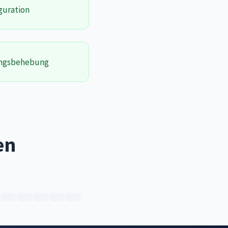
guration
ungsbehebung
en