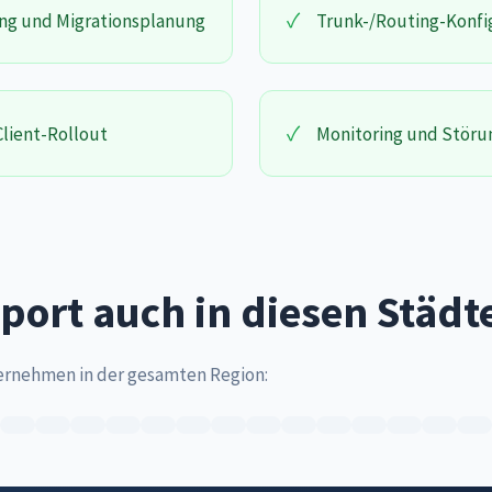
✓
ng und Migrationsplanung
Trunk-/Routing-Konfi
✓
lient-Rollout
Monitoring und Stör
port auch in diesen Städt
ernehmen in der gesamten Region: