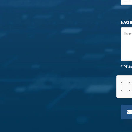
NACHR
* Pfli