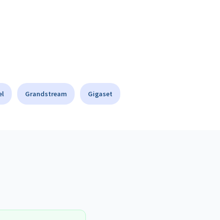
el
Grandstream
Gigaset