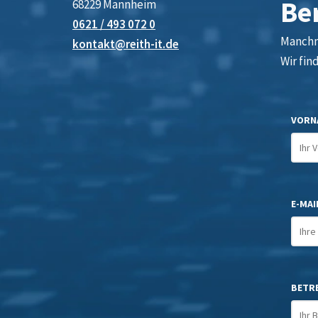
Be
68229 Mannheim
0621 / 493 072 0
Manchma
kontakt@reith-it.de
Wir fin
VORN
E-MAIL
BETR