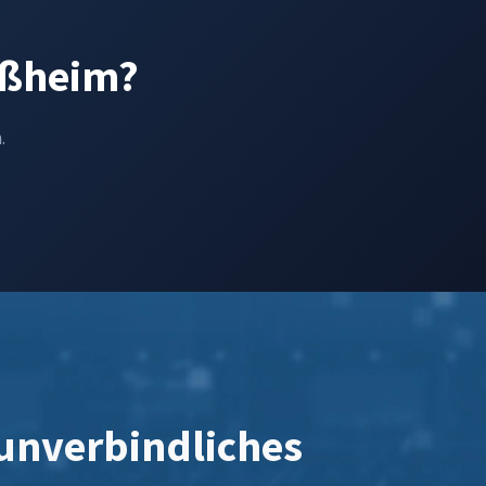
lußheim?
.
 unverbindliches