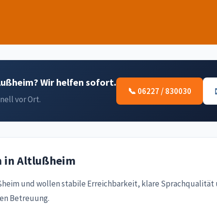
lußheim? Wir helfen sofort.
📞 06227 / 830030
nell vor Ort.
n in Altlußheim
ßheim und wollen stabile Erreichbarkeit, klare Sprachqualitä
den Betreuung.