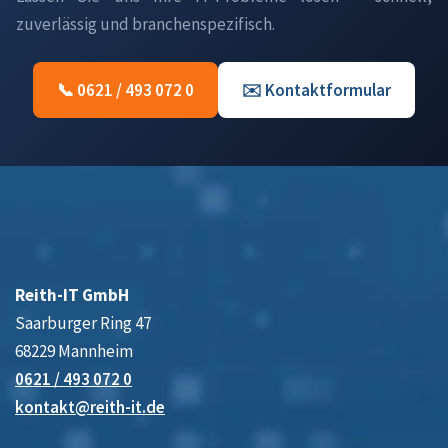
zuverlässig und branchenspezifisch.
📞 0621 / 493 072 0
✉️ Kontaktformular
Reith-IT GmbH
Saarburger Ring 47
68229 Mannheim
0621 / 493 072 0
kontakt@reith-it.de