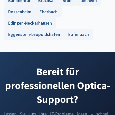
Bammental
Bruchsal
Brühl
Dielheim
Dossenheim
Eberbach
Edingen-Neckarhausen
Eggenstein-Leopoldshafen
Epfenbach
Bereit für
professionellen Optica-
Support?
Lassen Sie uns Ihre IT-Probleme lösen – schnell,