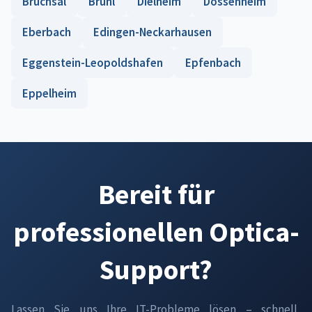
Bruchsal
Brühl
Dielheim
Dossenheim
Eberbach
Edingen-Neckarhausen
Eggenstein-Leopoldshafen
Epfenbach
Eppelheim
Bereit für
professionellen Optica-
Support?
Lassen Sie uns Ihre IT-Probleme lösen – schnell,