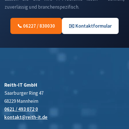
zuverlässig und branchenspezifisch.
📞 06227 / 830030
✉️ Kontaktformular
Reith-IT GmbH
Saarburger Ring 47
68229 Mannheim
0621 / 493 072 0
kontakt@reith-it.de