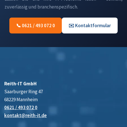
zuverlässig und branchenspezifisch.
📞 0621 / 493 072 0
✉️ Kontaktformular
Reith-IT GmbH
Saarburger Ring 47
68229 Mannheim
0621 / 493 072 0
kontakt@reith-it.de