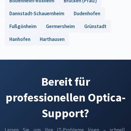
Bobenheim-Roxheim
Brücken (Pfalz)
Dannstadt-Schauernheim
Dudenhofen
Fußgönheim
Germersheim
Grünstadt
Hanhofen
Harthausen
Bereit für
professionellen Optica-
Support?
Lassen Sie uns Ihre IT-Probleme lösen – schnell,