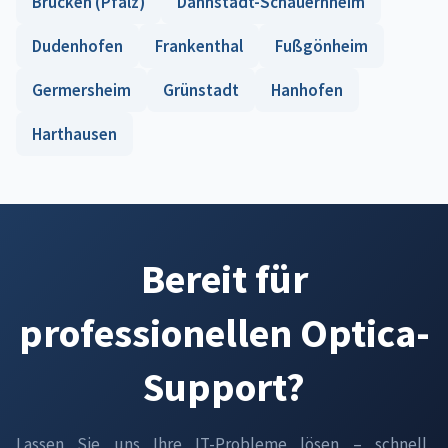
Brücken (Pfalz)
Dannstadt-Schauernheim
Dudenhofen
Frankenthal
Fußgönheim
Germersheim
Grünstadt
Hanhofen
Harthausen
Bereit für
professionellen Optica-
Support?
Lassen Sie uns Ihre IT-Probleme lösen – schnell,