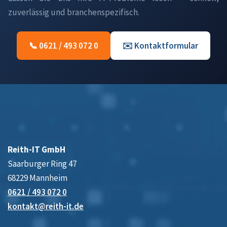
zuverlässig und branchenspezifisch.
📞 0621 / 493 072 0
✉️ Kontaktformular
Reith-IT GmbH
Saarburger Ring 47
68229 Mannheim
0621 / 493 072 0
kontakt@reith-it.de