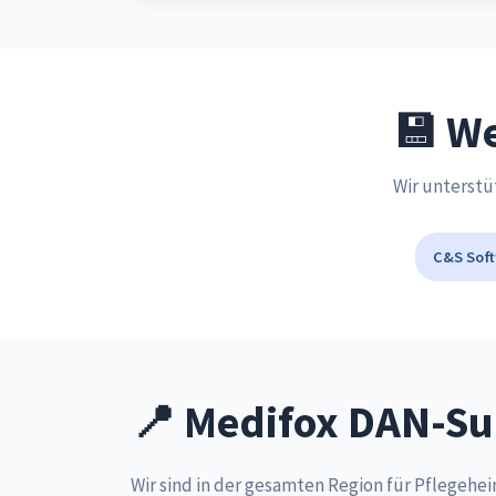
💾 We
Wir unterst
C&S Sof
📍 Medifox DAN-Su
Wir sind in der gesamten Region für Pflegehei