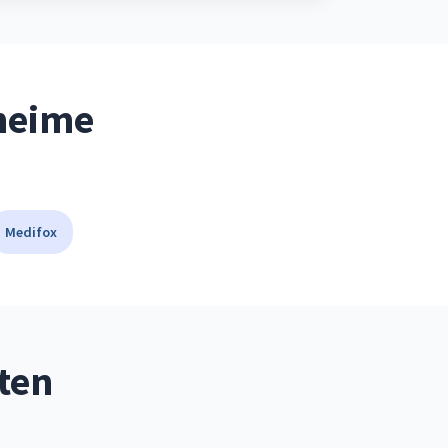
eheime
Medifox
ten