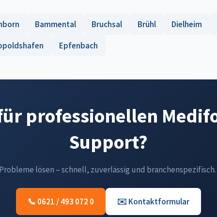
nborn
Bammental
Bruchsal
Brühl
Dielheim
opoldshafen
Epfenbach
 für professionellen Medif
Support?
-Probleme lösen – schnell, zuverlässig und branchenspezifisch.
📞 0621 / 493 072 0
✉️ Kontaktformular