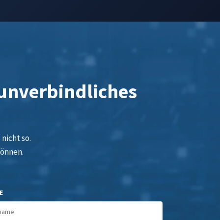
 unverbindliches
nicht so.
können.
E