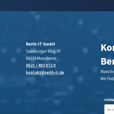
Kon
Reith-IT GmbH
Saarburger Ring 47
Be
68229 Mannheim
0621 / 493 072 0
Manchma
kontakt@reith-it.de
Wir fin
VORN