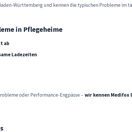
 Baden-Württemberg und kennen die typischen Probleme im täg
leme in Pflegeheime
zt ab
same Ladezeiten
-Probleme oder Performance-Engpässe –
wir kennen Medifox
es