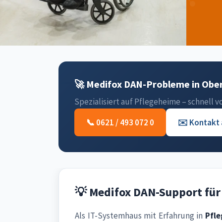
🚀 Medifox DAN-Probleme in Ober
Spezialisiert auf Pflegeheime – schnell vo
📞 0621 / 493 072 0
✉️ Kontakt
💡 Medifox DAN-Support fü
Als IT-Systemhaus mit Erfahrung in
Pfl