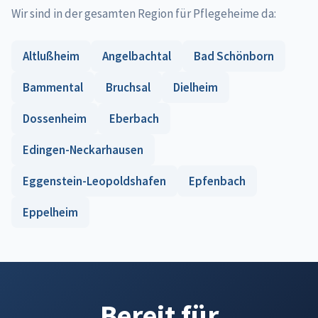
Wir sind in der gesamten Region für Pflegeheime da:
Altlußheim
Angelbachtal
Bad Schönborn
Bammental
Bruchsal
Dielheim
Dossenheim
Eberbach
Edingen-Neckarhausen
Eggenstein-Leopoldshafen
Epfenbach
Eppelheim
Bereit für