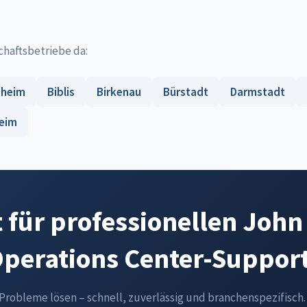
chaftsbetriebe da:
sheim
Biblis
Birkenau
Bürstadt
Darmstadt
eim
t für professionellen John
perations Center-Suppor
-Probleme lösen – schnell, zuverlässig und branchenspezifisch.