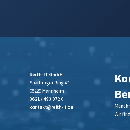
Kon
Reith-IT GmbH
Saarburger Ring 47
Be
68229 Mannheim
0621 / 493 072 0
Manchma
kontakt@reith-it.de
Wir fin