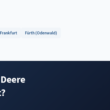
Frankfurt
Fürth (Odenwald)
 Deere
t?