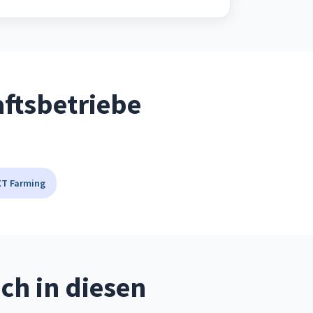
aftsbetriebe
T Farming
ch in diesen