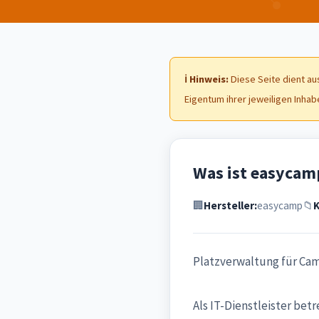
ℹ️ Hinweis:
Diese Seite dient au
Eigentum ihrer jeweiligen Inhab
Was ist easycam
🏢
Hersteller:
easycamp
📁
K
Platzverwaltung für Ca
Als IT-Dienstleister be