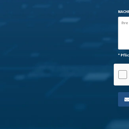
NACHR
* Pfli