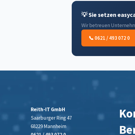
💡 Sie setzen easyc
Wir betreuen Unternehme
📞 0621 / 493 072 0
Kon
Reith-IT GmbH
Saarburger Ring 47
Be
68229 Mannheim
0621 / 493 072 0