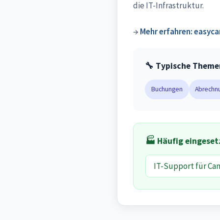
die IT-Infrastruktur.
→
Mehr erfahren: easyc
🔧 Typische Theme
Buchungen
Abrechn
🏭 Häufig eingeset
IT-Support für Ca