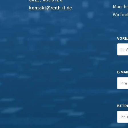
Manchma
kontakt@reith-it.de
Wir fin
VORN
E-MAIL
BETR