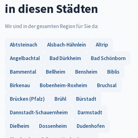
in diesen Städten
Wir sind in der gesamten Region für Sie da:
Abtsteinach
Alsbach-Hähnlein
Altrip
Angelbachtal
Bad Dürkheim
Bad Schönborn
Bammental
Bellheim
Bensheim
Biblis
Birkenau
Bobenheim-Roxheim
Bruchsal
Brücken (Pfalz)
Brühl
Bürstadt
Dannstadt-Schauernheim
Darmstadt
Dielheim
Dossenheim
Dudenhofen