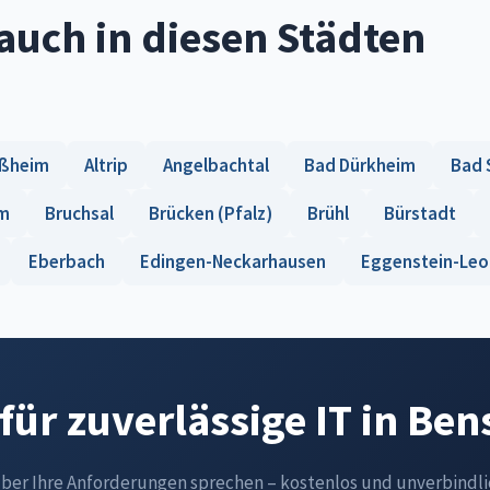
auch in diesen Städten
ußheim
Altrip
Angelbachtal
Bad Dürkheim
Bad 
m
Bruchsal
Brücken (Pfalz)
Brühl
Bürstadt
Eberbach
Edingen-Neckarhausen
Eggenstein-Leo
 für zuverlässige IT in Be
über Ihre Anforderungen sprechen – kostenlos und unverbindli