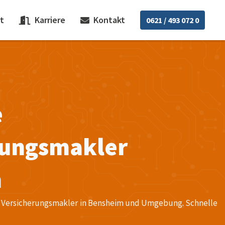
t
Karriere
Kontakt
0621 / 493 072 0
e
rungsmakler
m
für Versicherungsmakler in Bensheim und Umgebung. Schnelle