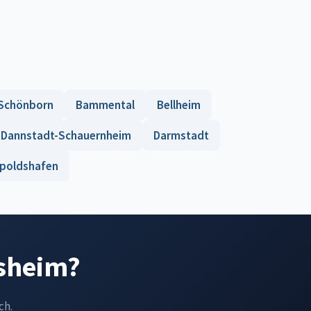
Schönborn
Bammental
Bellheim
Dannstadt-Schauernheim
Darmstadt
poldshafen
nsheim?
ch.