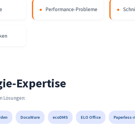
e
●
Performance-Probleme
●
Schni
iken
ie-Expertise
en Lösungen:
rden
DocuWare
ecoDMS
ELO Office
Paperless-