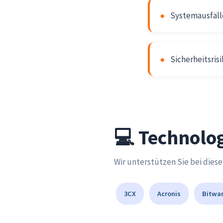
●
Systemausfäll
●
Sicherheitsris
💻 Technolog
Wir unterstützen Sie bei dies
3CX
Acronis
Bitwa