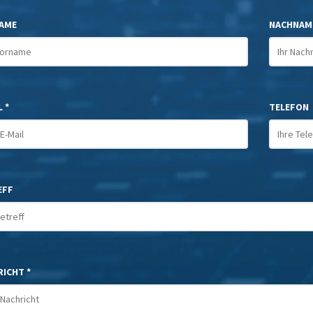
AME
NACHNAM
 *
TELEFON
EFF
ICHT *