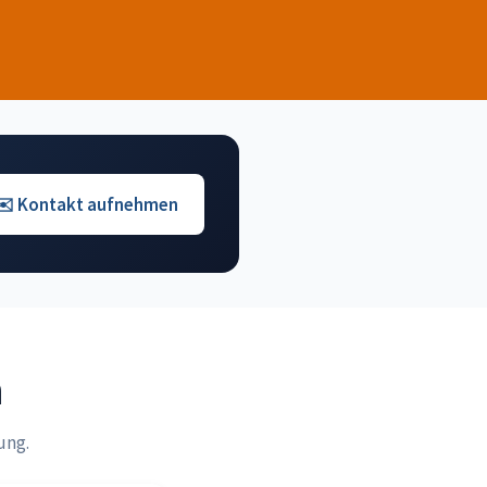
✉️ Kontakt aufnehmen
n
ung.