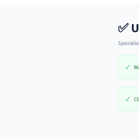
✅ U
Spezialisi
✓
Ma
✓
Cl