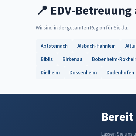
📍 EDV-Betreuung 
Wir sind in der gesamten Region für Sie da:
Abtsteinach
Alsbach-Hähnlein
Altl
Biblis
Birkenau
Bobenheim-Roxhei
Dielheim
Dossenheim
Dudenhofen
Bereit
Lassen Sie uns 