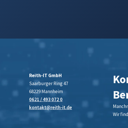
Kon
Reith-IT GmbH
Saarburger Ring 47
Be
68229 Mannheim
0621 / 493 072 0
Manchma
kontakt@reith-it.de
Wir fin