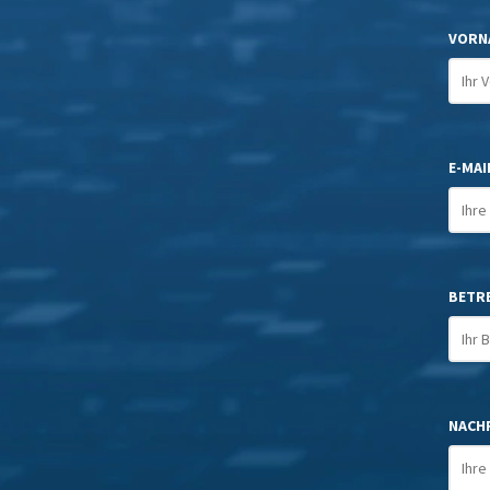
VORN
E-MAIL
BETR
NACHR