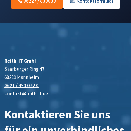
📞 06227 / 830030
✉️ Kontaktformular
Reith-IT GmbH
Saarburger Ring 47
68229 Mannheim
0621 / 493 072 0
kontakt@reith-it.de
Kontaktieren Sie uns
für ein unverbindliches