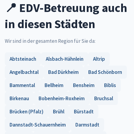
📍 EDV-Betreuung auch
in diesen Städten
Wir sind in der gesamten Region für Sie da:
Abtsteinach
Alsbach-Hähnlein
Altrip
Angelbachtal
Bad Dürkheim
Bad Schönborn
Bammental
Bellheim
Bensheim
Biblis
Birkenau
Bobenheim-Roxheim
Bruchsal
Brücken (Pfalz)
Brühl
Bürstadt
Dannstadt-Schauernheim
Darmstadt