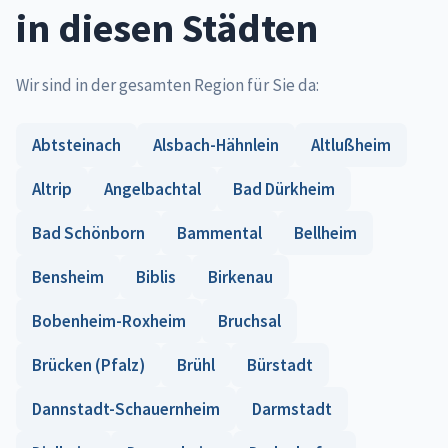
in diesen Städten
Wir sind in der gesamten Region für Sie da:
Abtsteinach
Alsbach-Hähnlein
Altlußheim
Altrip
Angelbachtal
Bad Dürkheim
Bad Schönborn
Bammental
Bellheim
Bensheim
Biblis
Birkenau
Bobenheim-Roxheim
Bruchsal
Brücken (Pfalz)
Brühl
Bürstadt
Dannstadt-Schauernheim
Darmstadt