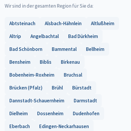
Wir sind in der gesamten Region für Sie da:
Abtsteinach
Alsbach-Hähnlein
Altlußheim
Altrip
Angelbachtal
Bad Dürkheim
Bad Schönborn
Bammental
Bellheim
Bensheim
Biblis
Birkenau
Bobenheim-Roxheim
Bruchsal
Brücken (Pfalz)
Brühl
Bürstadt
Dannstadt-Schauernheim
Darmstadt
Dielheim
Dossenheim
Dudenhofen
Eberbach
Edingen-Neckarhausen