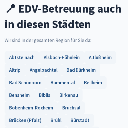
📍 EDV-Betreuung auch
in diesen Städten
Wir sind in der gesamten Region für Sie da:
Abtsteinach
Alsbach-Hähnlein
Altlußheim
Altrip
Angelbachtal
Bad Dürkheim
Bad Schönborn
Bammental
Bellheim
Bensheim
Biblis
Birkenau
Bobenheim-Roxheim
Bruchsal
Brücken (Pfalz)
Brühl
Bürstadt