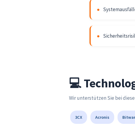
●
Systemausfäll
●
Sicherheitsris
💻 Technolog
Wir unterstützen Sie bei dies
3CX
Acronis
Bitwa