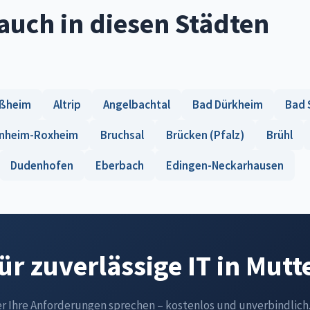
auch in diesen Städten
ußheim
Altrip
Angelbachtal
Bad Dürkheim
Bad 
nheim-Roxheim
Bruchsal
Brücken (Pfalz)
Brühl
Dudenhofen
Eberbach
Edingen-Neckarhausen
für zuverlässige IT in Mutt
er Ihre Anforderungen sprechen – kostenlos und unverbindlich