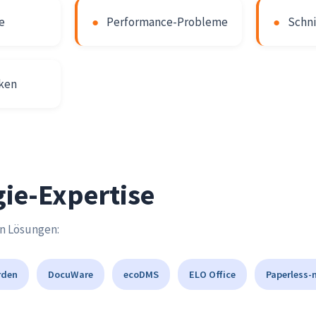
e
●
Performance-Probleme
●
Schni
iken
ie-Expertise
en Lösungen:
rden
DocuWare
ecoDMS
ELO Office
Paperless-