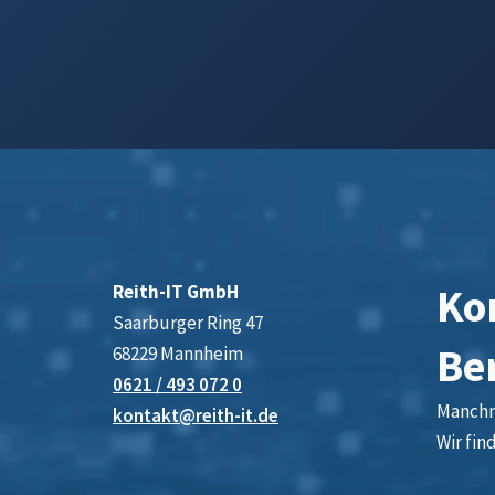
Kon
Reith-IT GmbH
Saarburger Ring 47
Be
68229 Mannheim
0621 / 493 072 0
Manchma
kontakt@reith-it.de
Wir fin