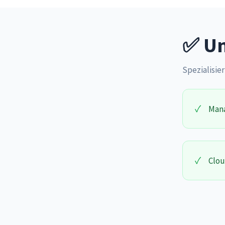
✅ Un
Spezialisier
✓
Mana
✓
Clou