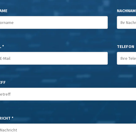
AME
NACHNAM
 *
TELEFON
EFF
ICHT *