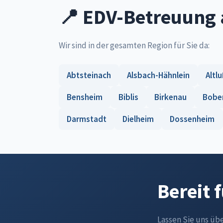
📍 EDV-Betreuung 
Wir sind in der gesamten Region für Sie da:
Abtsteinach
Alsbach-Hähnlein
Altl
Bensheim
Biblis
Birkenau
Bobe
Darmstadt
Dielheim
Dossenheim
Bereit 
Lassen Sie uns üb