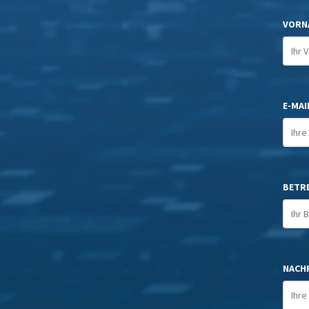
VORN
E-MAIL
BETR
NACHR