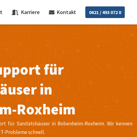
t
Karriere
Kontakt
0621 / 493 072 0
pport für
äuser in
im-Roxheim
ort für Sanitätshäuser in Bobenheim-Roxheim. Wir kennen
 IT-Probleme schnell.