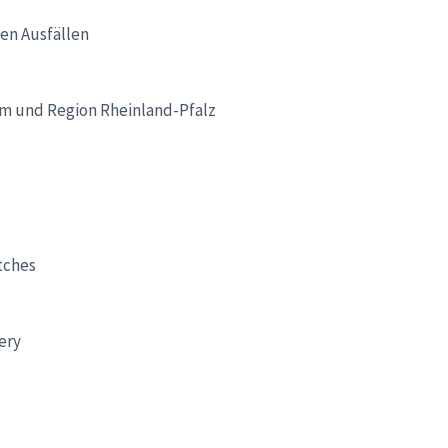
hen Ausfällen
m und Region Rheinland-Pfalz
tches
ery