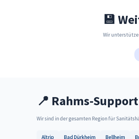
💾 Wei
Wir unterstütz
📍 Rahms-Support 
Wir sind in der gesamten Region für Sanitätsh
Altrip
Bad Dürkheim
Bellheim
B