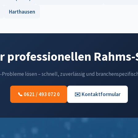
Harthausen
ür professionellen Rahms
T-Probleme lösen – schnell, zuverlässig und branchenspezifisch
📞 0621 / 493 072 0
✉️ Kontaktformular