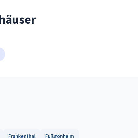
shäuser
Frankenthal
Fußgönheim