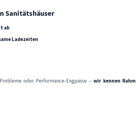
n Sanitätshäuser
zt ab
same Ladezeiten
en-Probleme oder Performance-Engpässe –
wir kennen Rahm