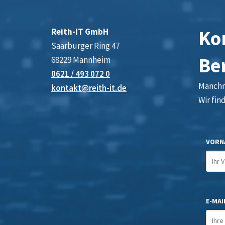
Kon
Reith-IT GmbH
Saarburger Ring 47
Be
68229 Mannheim
0621 / 493 072 0
Manchma
kontakt@reith-it.de
Wir fin
VORN
E-MAIL