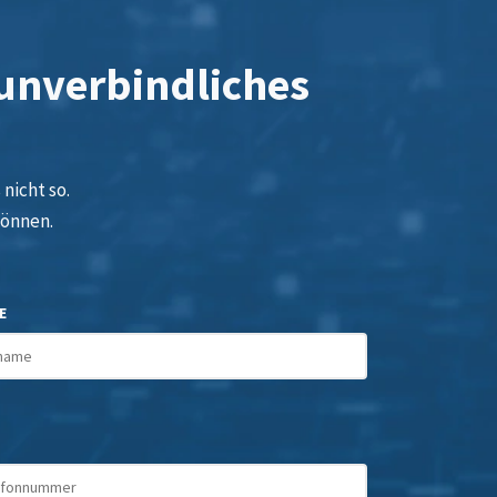
 unverbindliches
nicht so.
können.
E