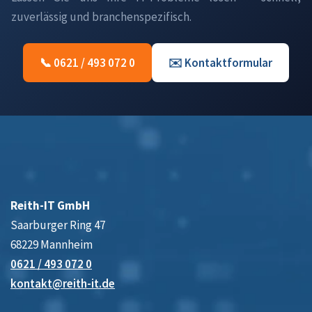
zuverlässig und branchenspezifisch.
📞 0621 / 493 072 0
✉️ Kontaktformular
Reith-IT GmbH
Saarburger Ring 47
68229 Mannheim
0621 / 493 072 0
kontakt@reith-it.de