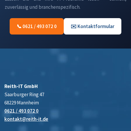
zuverlässig und branchenspezifisch.
📞 0621 / 493 072 0
✉️ Kontaktformular
Reith-IT GmbH
Saarburger Ring 47
68229 Mannheim
0621 / 493 072 0
kontakt@reith-it.de