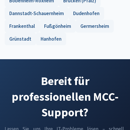
Bobenheim-Roxheim
Brücken (Pfalz)
Dannstadt-Schauernheim
Dudenhofen
Frankenthal
Fußgönheim
Germersheim
Grünstadt
Hanhofen
Bereit für
professionellen MCC-
Support?
Lassen Sie uns Ihre IT-Probleme lösen – schnell,