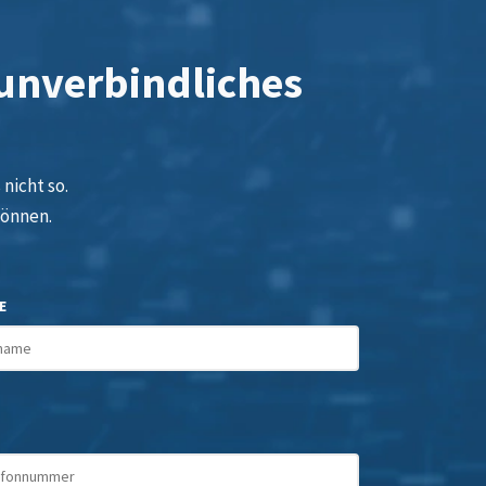
 unverbindliches
nicht so.
können.
E