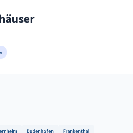
shäuser
e
ernheim
Dudenhofen
Frankenthal