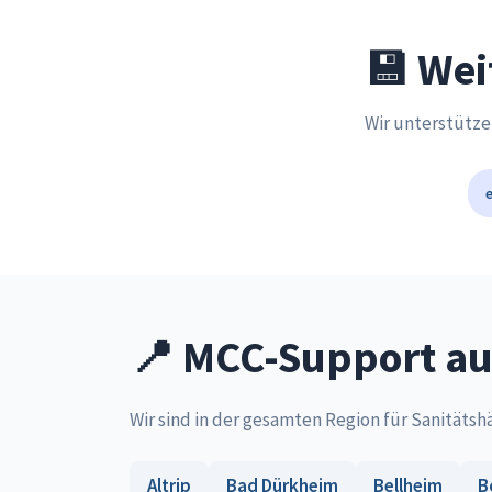
💾 Wei
Wir unterstütze
📍 MCC-Support au
Wir sind in der gesamten Region für Sanitätsh
Altrip
Bad Dürkheim
Bellheim
B