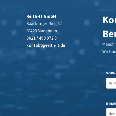
Kon
Reith-IT GmbH
Saarburger Ring 47
Be
68229 Mannheim
0621 / 493 072 0
Manchma
kontakt@reith-it.de
Wir fin
VORN
E-MAIL