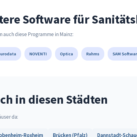
tere Software für Sanität
n auch diese Programme in Mainz:
eurodata
NOVENTI
Optica
Rahms
SAM Softwar
ch in diesen Städten
äuser da:
obenheim-Roxheim
Brücken (Pfalz)
Dannstadt-Schau