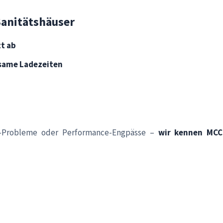
Sanitätshäuser
zt ab
same Ladezeiten
en-Probleme oder Performance-Engpässe –
wir kennen MCC