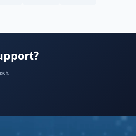
Support?
isch.