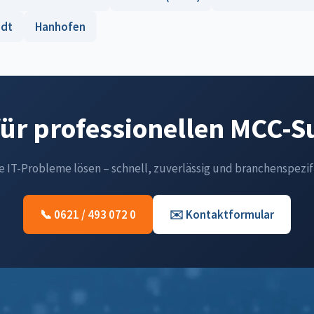
adt
Hanhofen
für professionellen MCC-
re IT-Probleme lösen – schnell, zuverlässig und branchenspezif
📞 0621 / 493 072 0
✉️ Kontaktformular