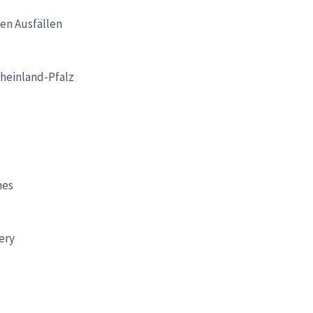
hen Ausfällen
Rheinland-Pfalz
hes
ery