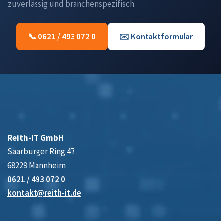
zuverlässig und branchenspezifisch.
📞 0621 / 493 072 0
✉️ Kontaktformular
Reith-IT GmbH
Saarburger Ring 47
68229 Mannheim
0621 / 493 072 0
kontakt@reith-it.de