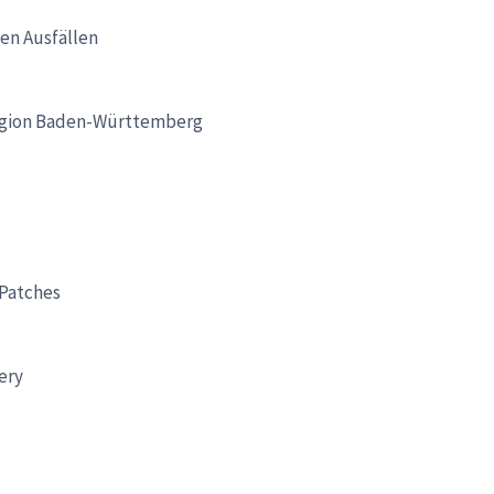
hen Ausfällen
egion Baden-Württemberg
Patches
ery