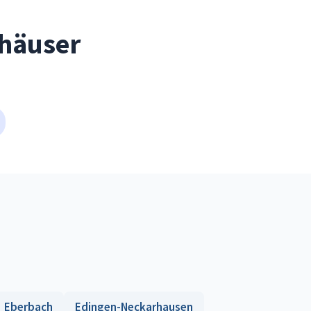
shäuser
Eberbach
Edingen-Neckarhausen