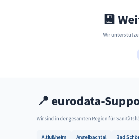
💾 Wei
Wir unterstütz
📍 eurodata-Suppor
Wir sind in der gesamten Region für Sanitätsh
Altlußheim
Angelbachtal
Bad Schö