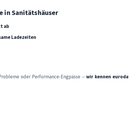
 in Sanitätshäuser
zt ab
same Ladezeiten
n-Probleme oder Performance-Engpässe –
wir kennen euroda