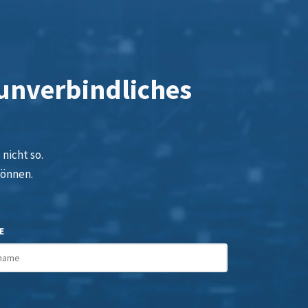
 unverbindliches
nicht so.
können.
E