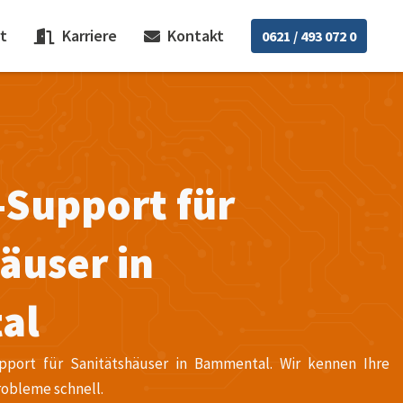
t
Karriere
Kontakt
0621 / 493 072 0
-Support für
äuser in
al
upport für Sanitätshäuser in Bammental. Wir kennen Ihre
robleme schnell.