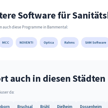
tere Software für Sanität
en auch diese Programme in Bammental:
MCC
NOVENTI
Optica
Rahms
SAM Software
t auch in diesen Städten
äuser da:
nborn
Bruchsal
Brühl
Dielheim
Dossenheim