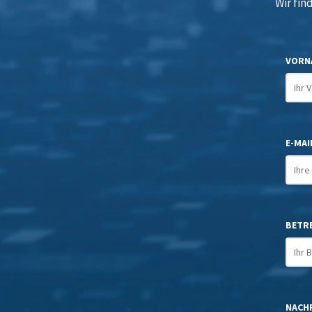
Wir fin
VORN
E-MAIL
BETR
NACHR