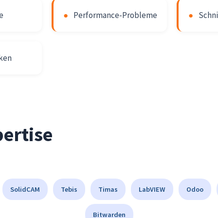
e
●
Performance-Probleme
●
Schni
iken
ertise
SolidCAM
Tebis
Timas
LabVIEW
Odoo
Bitwarden