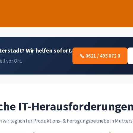
erstadt? Wir helfen sofort.
📞 0621 / 493 072 0
ell vor Ort.
che IT-Herausforderunge
 wir täglich für Produktions- & Fertigungsbetriebe in Mutte