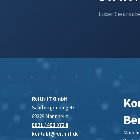
Lassen Sie uns üb
Kon
Reith-IT GmbH
Saarburger Ring 47
Be
68229 Mannheim
0621 / 493 072 0
Manchma
kontakt@reith-it.de