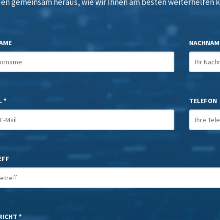
den gemeinsam heraus, wie wir Ihnen am besten weiterhelfen 
AME
NACHNAM
 *
TELEFON
EFF
ICHT *