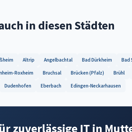
auch in diesen Städten
ußheim
Altrip
Angelbachtal
Bad Dürkheim
Bad 
nheim-Roxheim
Bruchsal
Brücken (Pfalz)
Brühl
Dudenhofen
Eberbach
Edingen-Neckarhausen
für zuverlässige IT in Mutt