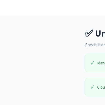
✅ Un
Spezialisier
✓
Mana
✓
Clou