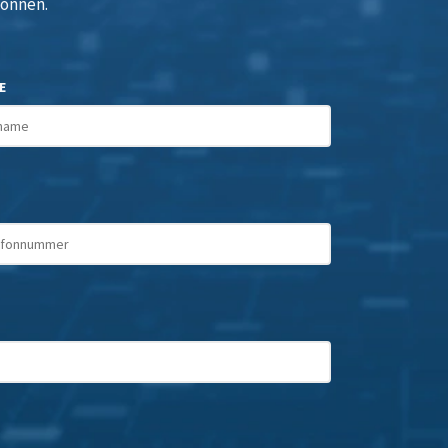
können.
E