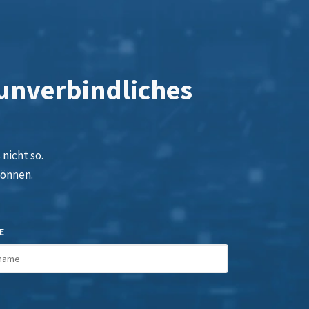
 unverbindliches
nicht so.
können.
E