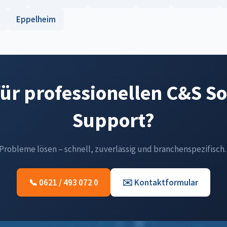
Eppelheim
für professionellen C&S S
Support?
-Probleme lösen – schnell, zuverlässig und branchenspezifisch.
📞 0621 / 493 072 0
✉️ Kontaktformular