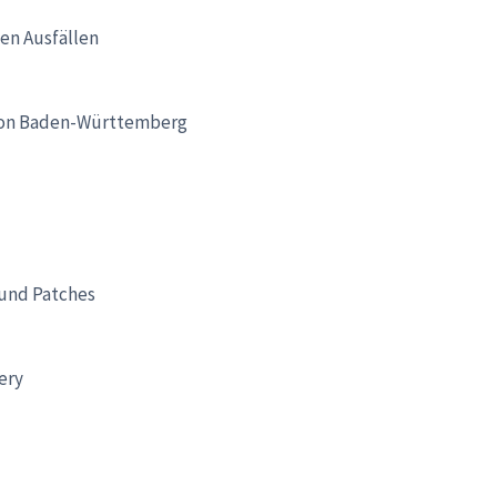
hen Ausfällen
gion Baden-Württemberg
und Patches
ery