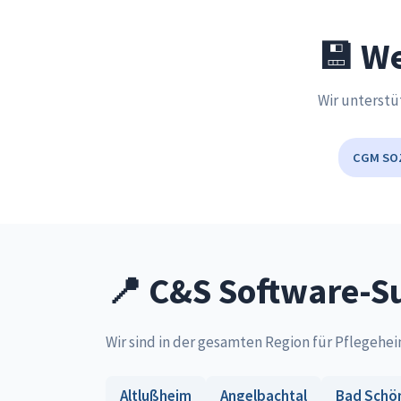
💾 We
Wir unterstü
CGM SO
📍 C&S Software-Su
Wir sind in der gesamten Region für Pflegehei
Altlußheim
Angelbachtal
Bad Schö