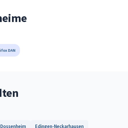
eheime
ifox DAN
dten
Dossenheim
Edingen-Neckarhausen