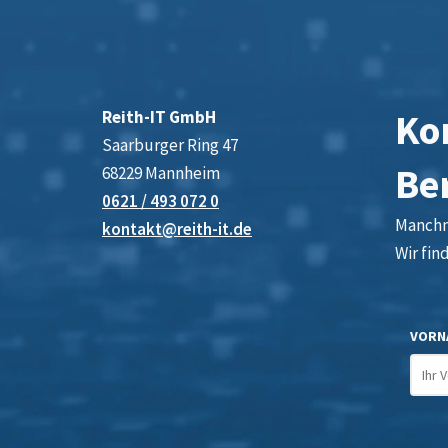
Kon
Reith-IT GmbH
Saarburger Ring 47
Be
68229 Mannheim
0621 / 493 072 0
Manchma
kontakt@reith-it.de
Wir fin
VORN