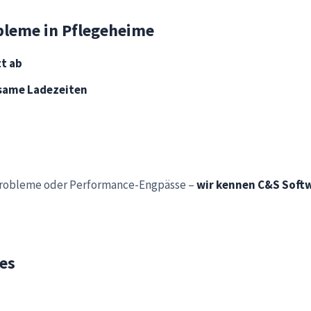
bleme in Pflegeheime
zt ab
same Ladezeiten
-Probleme oder Performance-Engpässe –
wir kennen C&S Soft
es