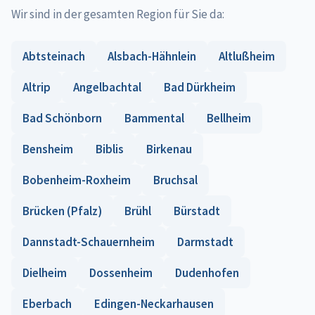
Wir sind in der gesamten Region für Sie da:
Abtsteinach
Alsbach-Hähnlein
Altlußheim
Altrip
Angelbachtal
Bad Dürkheim
Bad Schönborn
Bammental
Bellheim
Bensheim
Biblis
Birkenau
Bobenheim-Roxheim
Bruchsal
Brücken (Pfalz)
Brühl
Bürstadt
Dannstadt-Schauernheim
Darmstadt
Dielheim
Dossenheim
Dudenhofen
Eberbach
Edingen-Neckarhausen