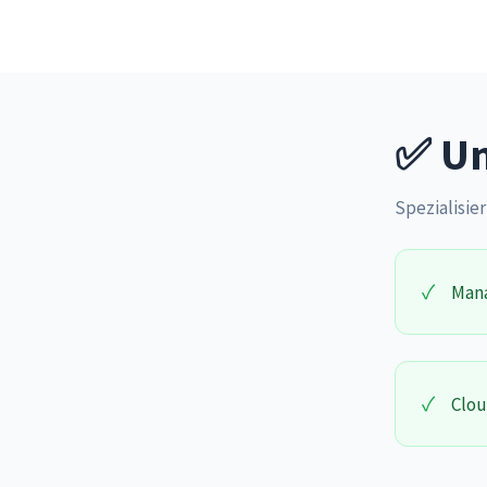
✅ Un
Spezialisier
✓
Mana
✓
Clou