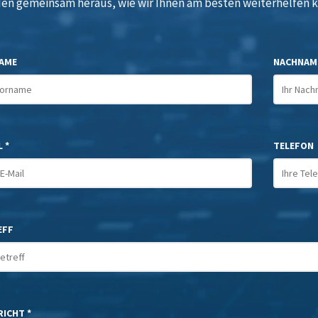
den gemeinsam heraus, wie wir Ihnen am besten weiterhelfen 
AME
NACHNAM
 *
TELEFON
EFF
ICHT *