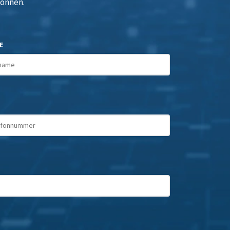
können.
E