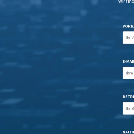
Wir fin
VORN
E-MAIL
BETR
NACHR