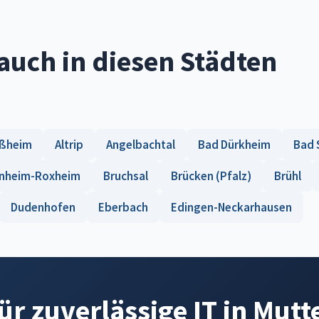
auch in diesen Städten
ußheim
Altrip
Angelbachtal
Bad Dürkheim
Bad 
nheim-Roxheim
Bruchsal
Brücken (Pfalz)
Brühl
Dudenhofen
Eberbach
Edingen-Neckarhausen
für zuverlässige IT in Mutt