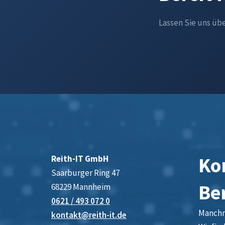
Lassen Sie uns üb
Kon
Reith-IT GmbH
Saarburger Ring 47
Be
68229 Mannheim
0621 / 493 072 0
Manchma
kontakt@reith-it.de