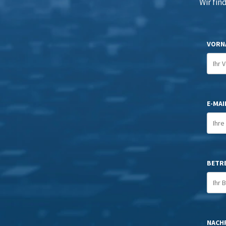
Wir fin
VORN
E-MAIL
BETR
NACHR