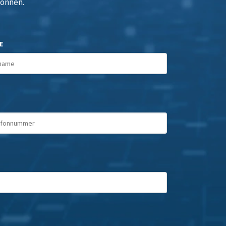
können.
E