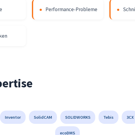
e
●
Performance-Probleme
●
Schni
iken
ertise
Inventor
SolidCAM
SOLIDWORKS
Tebis
3CX
ecoDMS