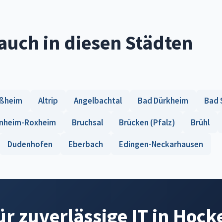
auch in diesen Städten
ußheim
Altrip
Angelbachtal
Bad Dürkheim
Bad 
nheim-Roxheim
Bruchsal
Brücken (Pfalz)
Brühl
Dudenhofen
Eberbach
Edingen-Neckarhausen
für zuverlässige IT in Hoc