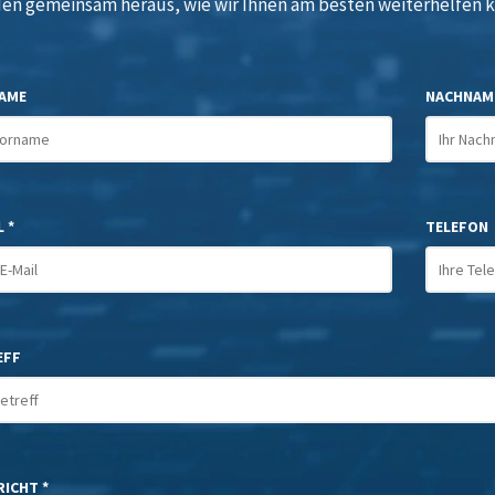
den gemeinsam heraus, wie wir Ihnen am besten weiterhelfen 
AME
NACHNAM
 *
TELEFON
EFF
ICHT *