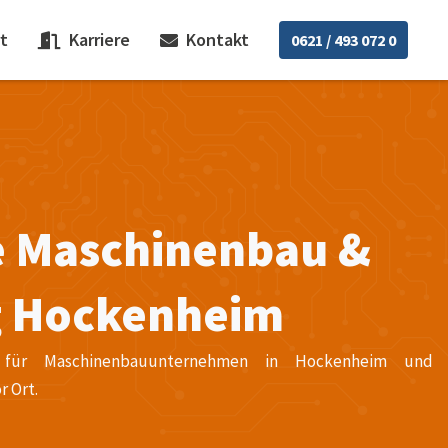
t
Karriere
Kontakt
0621 / 493 072 0
e Maschinenbau &
g Hockenheim
ice für Maschinenbauunternehmen in Hockenheim und
r Ort.