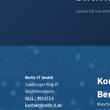
Lassen Sie uns übe
Kon
Reith-IT GmbH
Saarburger Ring 47
Be
68229 Mannheim
0621 / 493 072 0
Manchma
kontakt@reith-it.de