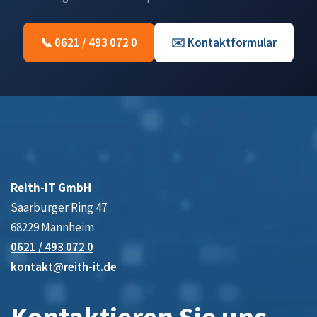
📞 0621 / 493 072 0
✉️ Kontaktformular
Reith-IT GmbH
Saarburger Ring 47
68229 Mannheim
0621 / 493 072 0
kontakt@reith-it.de