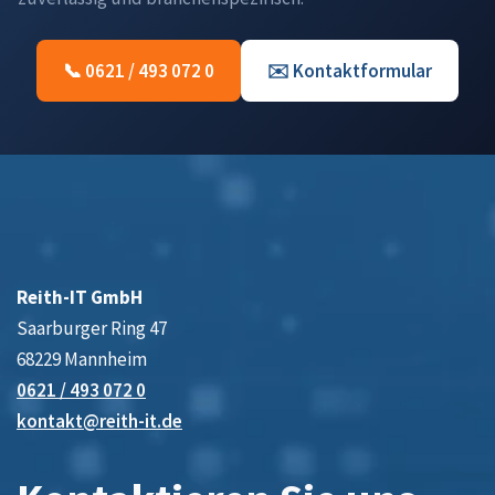
📞 0621 / 493 072 0
✉️ Kontaktformular
Reith-IT GmbH
Saarburger Ring 47
68229 Mannheim
0621 / 493 072 0
kontakt@reith-it.de