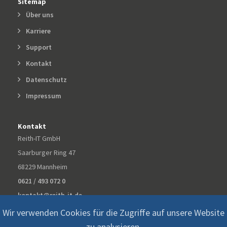
Sitemap
Über uns
Karriere
Support
Kontakt
Datenschutz
Impressum
Kontakt
Reith-IT GmbH
Saarburger Ring 47
68229 Mannheim
0621 / 493 072 0
kontakt@reith-it.de
Wir verwenden Cookies für die Zugriffe auf unsere Website
zu analysieren.