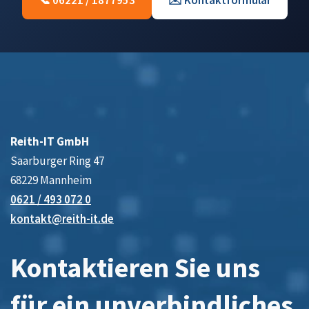
📞 06221 / 1877953
✉️ Kontaktformular
Reith-IT GmbH
Saarburger Ring 47
68229 Mannheim
0621 / 493 072 0
kontakt@reith-it.de
Kontaktieren Sie uns
für ein unverbindliches