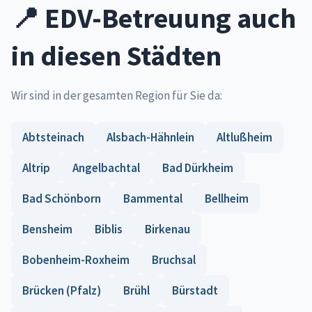
📍 EDV-Betreuung auch
in diesen Städten
Wir sind in der gesamten Region für Sie da:
Abtsteinach
Alsbach-Hähnlein
Altlußheim
Altrip
Angelbachtal
Bad Dürkheim
Bad Schönborn
Bammental
Bellheim
Bensheim
Biblis
Birkenau
Bobenheim-Roxheim
Bruchsal
Brücken (Pfalz)
Brühl
Bürstadt