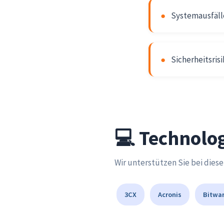
●
Systemausfäll
●
Sicherheitsris
💻 Technolog
Wir unterstützen Sie bei dies
3CX
Acronis
Bitwa