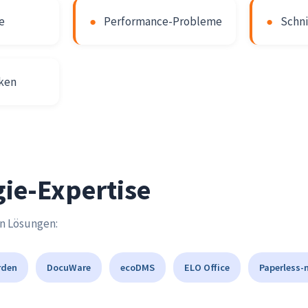
e
●
Performance-Probleme
●
Schni
iken
ie-Expertise
en Lösungen:
rden
DocuWare
ecoDMS
ELO Office
Paperless-