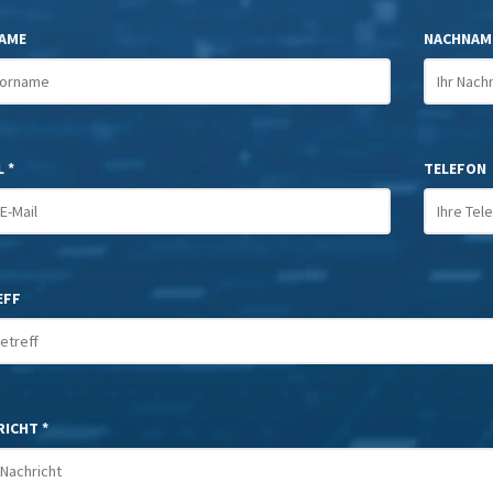
AME
NACHNAM
 *
TELEFON
EFF
ICHT *