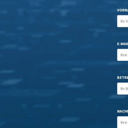
VORN
E-MAIL
BETR
NACHR