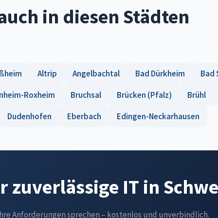
auch in diesen Städten
ußheim
Altrip
Angelbachtal
Bad Dürkheim
Bad 
nheim-Roxheim
Bruchsal
Brücken (Pfalz)
Brühl
Dudenhofen
Eberbach
Edingen-Neckarhausen
ür zuverlässige IT in Schw
Ihre Anforderungen sprechen – kostenlos und unverbindlich.