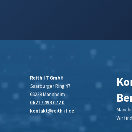
Kon
Reith-IT GmbH
Saarburger Ring 47
Be
68229 Mannheim
0621 / 493 072 0
Manchma
kontakt@reith-it.de
Wir fin