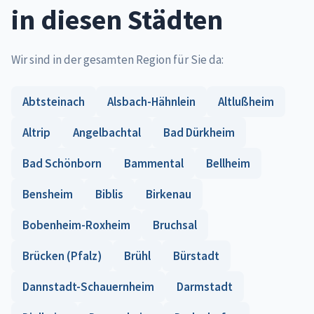
in diesen Städten
Wir sind in der gesamten Region für Sie da:
Abtsteinach
Alsbach-Hähnlein
Altlußheim
Altrip
Angelbachtal
Bad Dürkheim
Bad Schönborn
Bammental
Bellheim
Bensheim
Biblis
Birkenau
Bobenheim-Roxheim
Bruchsal
Brücken (Pfalz)
Brühl
Bürstadt
Dannstadt-Schauernheim
Darmstadt