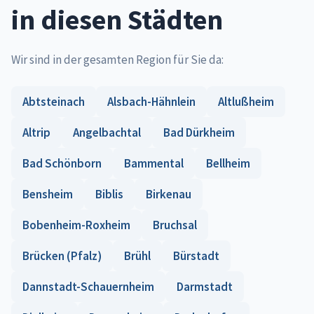
in diesen Städten
Wir sind in der gesamten Region für Sie da:
Abtsteinach
Alsbach-Hähnlein
Altlußheim
Altrip
Angelbachtal
Bad Dürkheim
Bad Schönborn
Bammental
Bellheim
Bensheim
Biblis
Birkenau
Bobenheim-Roxheim
Bruchsal
Brücken (Pfalz)
Brühl
Bürstadt
Dannstadt-Schauernheim
Darmstadt