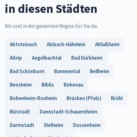
in diesen Städten
Wir sind in der gesamten Region für Sie da:
Abtsteinach
Alsbach-Hähnlein
Altlußheim
Altrip
Angelbachtal
Bad Dürkheim
Bad Schönborn
Bammental
Bellheim
Bensheim
Biblis
Birkenau
Bobenheim-Roxheim
Brücken (Pfalz)
Brühl
Bürstadt
Dannstadt-Schauernheim
Darmstadt
Dielheim
Dossenheim