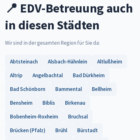
📍 EDV-Betreuung auch
in diesen Städten
Wir sind in der gesamten Region für Sie da:
Abtsteinach
Alsbach-Hähnlein
Altlußheim
Altrip
Angelbachtal
Bad Dürkheim
Bad Schönborn
Bammental
Bellheim
Bensheim
Biblis
Birkenau
Bobenheim-Roxheim
Bruchsal
Brücken (Pfalz)
Brühl
Bürstadt