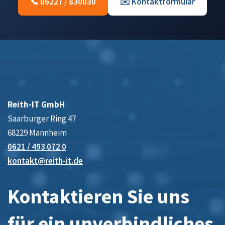
📞 06227 / 830030
✉️ Kontaktformular
Reith-IT GmbH
Saarburger Ring 47
68229 Mannheim
0621 / 493 072 0
kontakt@reith-it.de
Kontaktieren Sie uns
für ein unverbindliches