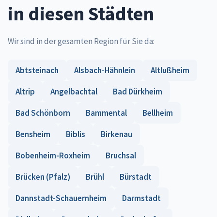
in diesen Städten
Wir sind in der gesamten Region für Sie da:
Abtsteinach
Alsbach-Hähnlein
Altlußheim
Altrip
Angelbachtal
Bad Dürkheim
Bad Schönborn
Bammental
Bellheim
Bensheim
Biblis
Birkenau
Bobenheim-Roxheim
Bruchsal
Brücken (Pfalz)
Brühl
Bürstadt
Dannstadt-Schauernheim
Darmstadt