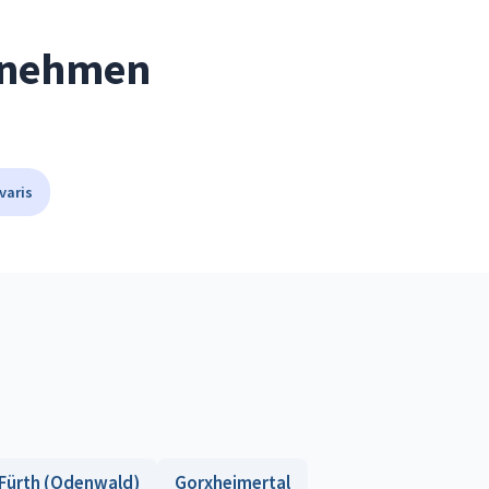
ernehmen
varis
Fürth (Odenwald)
Gorxheimertal