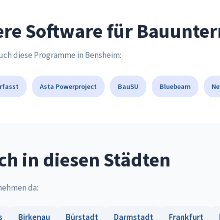
ere Software für Bauunt
auch diese Programme in Bensheim:
rfasst
Asta Powerproject
BauSU
Bluebeam
Ne
h in diesen Städten
rnehmen da:
s
Birkenau
Bürstadt
Darmstadt
Frankfurt