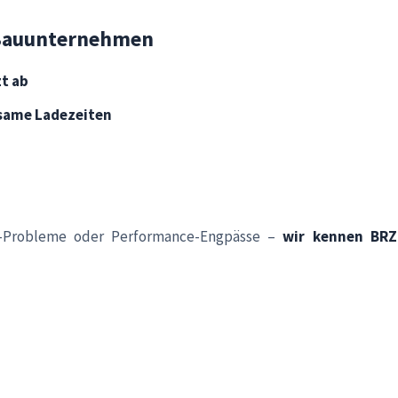
 Bauunternehmen
zt ab
same Ladezeiten
en-Probleme oder Performance-Engpässe –
wir kennen BRZ