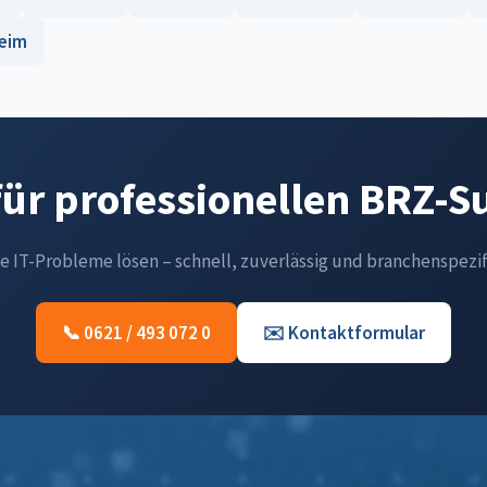
eim
für professionellen BRZ-
re IT-Probleme lösen – schnell, zuverlässig und branchenspezif
📞 0621 / 493 072 0
✉️ Kontaktformular