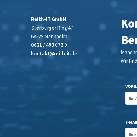
Kon
Reith-IT GmbH
Saarburger Ring 47
Be
68229 Mannheim
0621 / 493 072 0
Manchma
kontakt@reith-it.de
Wir fin
VORN
E-MAIL