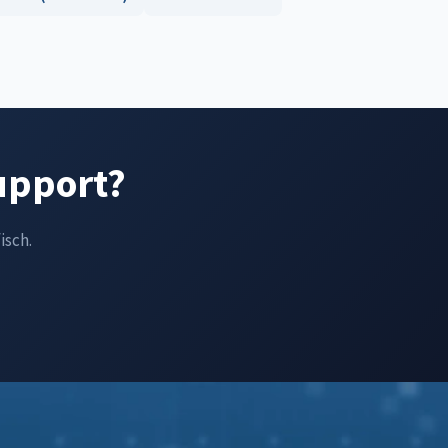
Support?
isch.