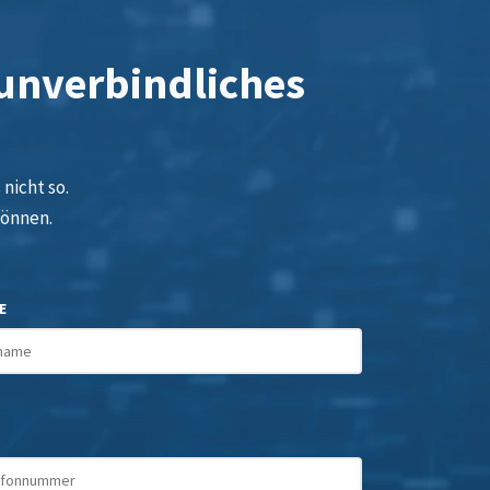
 unverbindliches
nicht so.
können.
E