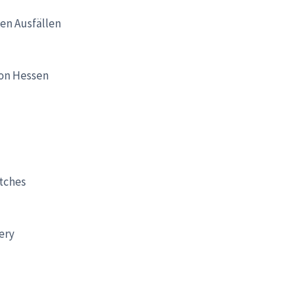
hen Ausfällen
ion Hessen
tches
ery