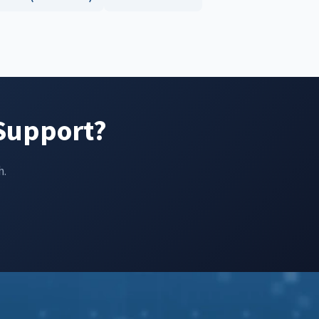
-Support?
h.