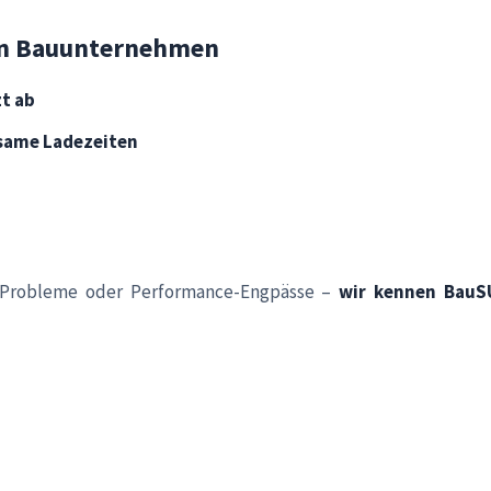
in Bauunternehmen
zt ab
same Ladezeiten
en-Probleme oder Performance-Engpässe –
wir kennen BauS