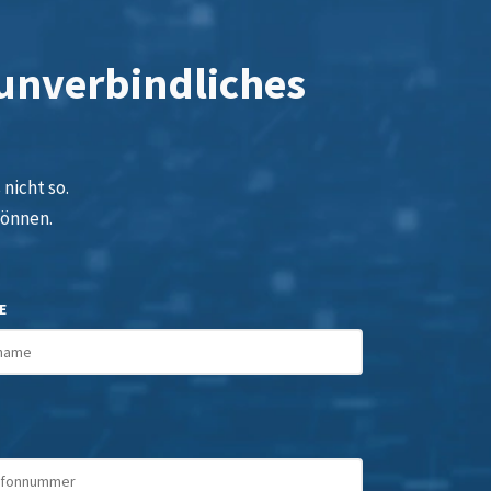
 unverbindliches
nicht so.
können.
E