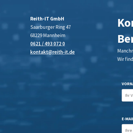
Kon
Reith-IT GmbH
Saarburger Ring 47
Be
68229 Mannheim
0621 / 493 072 0
Manchma
kontakt@reith-it.de
Wir fin
VORN
E-MAIL