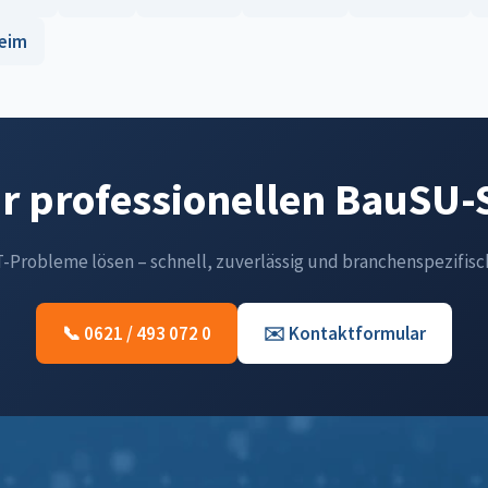
eim
ür professionellen BauSU
IT-Probleme lösen – schnell, zuverlässig und branchenspezifisc
📞 0621 / 493 072 0
✉️ Kontaktformular