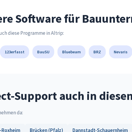
ere Software für Bauunt
uch diese Programme in Altrip:
123erfasst
BauSU
Bluebeam
BRZ
Nevaris
ct-Support auch in diese
rnehmen da:
-Roxheim
Brücken (Pfalz)
Dannstadt-Schauernheim