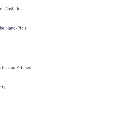
hen Ausfällen
Rheinland-Pfalz
ates und Patches
ery