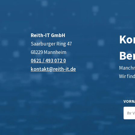
Kon
Reith-IT GmbH
Saarburger Ring 47
Be
68229 Mannheim
0621 / 493 072 0
Manchma
kontakt@reith-it.de
Wir fin
VORN