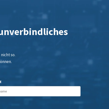
 unverbindliches
nicht so.
können.
E